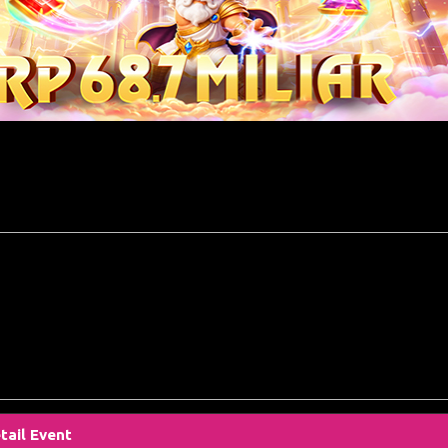
tail Event