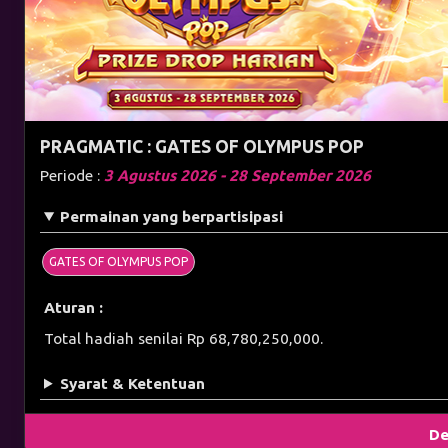
PRAGMATIC : GATES OF OLYMPUS POP
Periode :
3 Agustus 2026 - 28 September 2026
Permainan yang berpartisipasi
GATES OF OLYMPUS POP
Aturan :
Total hadiah senilai Rp 68,780,250,000.
Syarat & Ketentuan
De