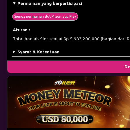
Permainan yang berpartisipasi
Semua permainan slot Pragmatic Play
Aturan :
Total hadiah Slot senilai Rp 5,983,200,000 (bagian dari 
Syarat & Ketentuan
De