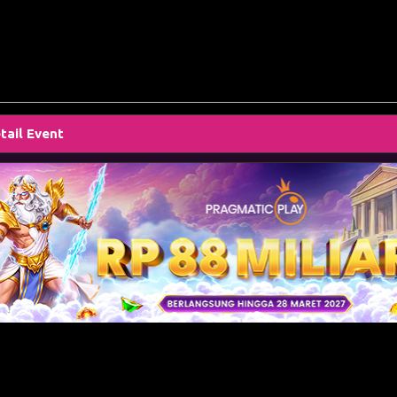
tail Event