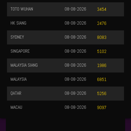
TOTO WUHAN
08-08-2026
3454
HK SIANG
08-08-2026
2476
SYDNEY
08-08-2026
8083
SINGAPORE
08-08-2026
5102
MALAYSIA SIANG
08-08-2026
1986
MALAYSIA
08-08-2026
6851
QATAR
08-08-2026
5256
MACAU
08-08-2026
9097