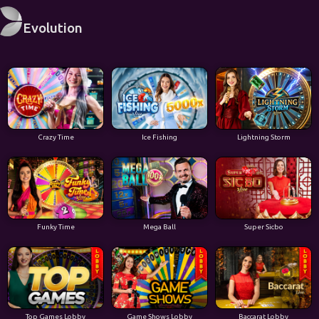
Evolution
Crazy Time
Ice Fishing
Lightning Storm
Funky Time
Mega Ball
Super Sicbo
Top Games Lobby
Game Shows Lobby
Baccarat Lobby