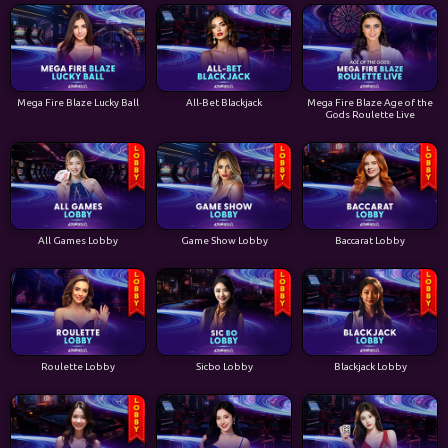
Mega Fire Blaze Lucky Ball
All-Bet Blackjack
Mega Fire Blaze Age of the
Gods Roulette Live
All Games Lobby
Game Show Lobby
Baccarat Lobby
Roulette Lobby
Sicbo Lobby
Blackjack Lobby