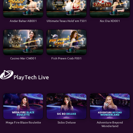
Andar Bahar AB001
Ultimate Texas Hold'em T501
Xoc Dia XD001
Casino War CW001
Fish Prawn Crab F001
PlayTech Live
Mega Fire Blaze Roulette
Sicbo Deluxe
Adventure Beyond
Wonderland