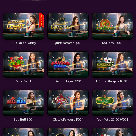
All Games Lobby
Quick Baccarat Q001
Roulette R001
Sicbo S201
Dragon Tiger D201
Infinite Blackjack BJ001
Bull Bull B001
Classic Pokdeng P001
Teen Patti 20-20 W001