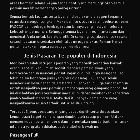
akses bermain selama 24 jam tanpa henti yang memungkinkan semua
pemain meraih kemenangan paling untung.
Semua bentuk fasilitas serta layanan disediakan oleh agen terjamin
resmi dan menguntungkan. Maka dari itu situs ini telah berlisensi resmi
PAGCOR dan berbagai lembaga resmi lainnya yang melayani seluruh
kebutuhan permainan. Sehingga semua layanan resmi, anti scam dan
membuat Anda untuk kselalu profit. Di samping itu, akses untuk rasakan
seluruh pasaran disediakan oleh situs ini juga praktis. Pemain hanya
perlu melakukan registrasi sebagai member resmi.
Jenis Pasaran Terpopuler di Indonesia
Merupakan salah satu jenis pasaran yang menarik perhatian banyak
orang. Tenti bukan jumlah sedikit diantara pemain awam yang
berencana terjun mencari peruntungan di dunia ingin mengenal lagi
lebih dalam beberapa jenis yang bisa dipasang. Tujuannya selain
memberikan kemudahan dalam bermain, langkah ini juga sangat ampun
untuk menjadikan para pemain pemenangan yang gampang bocor. Hal
ini disebabkan jenis permainan macauc ini dapat memberikan kehadiran
jumlah hadianh bervariasi. Maka dari itu banyak pemain pro yang
menjadikannya acuan terbaik untuk selalu untung.
Terdapat 3 jenis pemasangan yang dapat dipilih serta disesuaikan
kemampuan target kemenangan dimiliki oleh setiap pemain. Untukk
mempermudah para member dalam menentukan gim terbaik, mari simak
informasi yang akan dibahas pada artikel di bawah ini.
Pasangan Full