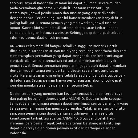
terkhususnya di Indonesia. Pasaran ini dapat dijumpai secara mudah
pada permainan gim terbaik. Selain itu pasaran tersebut juga
mempunyai jadwal pembukaaan dan undian yang dapat diketahui
dengan bebas. Terlebih lagi saat ini bandar memberikan banyak fitur
paling baik untuk semua pemain yang melewatkan jadwal undian
nomor. Karena kini semua hasil putaran dari pasaran terbaru dapat
tersedia di bagian halaman website. Sehingga dapat menjadi sebuah
informasi bermanfaat untuk pemain.
ANIANI4D telah memiliki banyak sekali keunggulan menarik untuk
dimainkan, dikarenakan aturan main yang terbilang sederhana dan cara
memenangkan permainan yang dapat mengandalkan keberuntungan
menjadi nilai tambah permainan ini untuk dimainkan oleh banyak
pemain awal. Semua permainan popular ini juga boleh dapat dimainkan
dengan mudah tanpa perlu bertemu dealer secara langsung tatap
muka. Karena layanan gim online telah tersedia di banyak situs terbaik
di Indonesia. Setiap pemain hanya perlu registrasi akun untuk dapat
join dan menikmati semua permainan secara bebas.
Dealer terbaik yang memberikan fasilitas tempat bermain terpercaya
dan paling bocor di Indonesia yaitu ANIANI4D. Situs ini hadir sebagai
tempat teraman dimana pemain dapat menikmati semua varian gim yang
terasa nyaman, aman dan memicu adrenalin. Tidak hanya sampai disitu
saja, para pemain juga dapat dengan mudahnya meraih seluruh
keuntungan terbaik lewat situs ANIANI4D. Situs yang telah hadir
menemai para pemain sejak beberapa tahun belakang ini tentu saja
dapat dipercaya oleh ribuan pemain aktif dari berbagai kalangan
Indonesia.