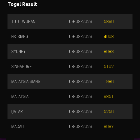
Togel Result
TOTO WUHAN
09-08-2026
5860
HK SIANG
09-08-2026
4008
SYDNEY
08-08-2026
8083
SINGAPORE
08-08-2026
5102
MALAYSIA SIANG
08-08-2026
1986
MALAYSIA
08-08-2026
6851
QATAR
08-08-2026
5256
MACAU
08-08-2026
9097