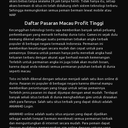
akses bebas tanpa sealama 24 jam tanpa henti. Tidak hanya itu, setiap
akses bermain di situs ini telah didukung oleh sistem teknologi terbaru.
Sehingga memungkinkan semua pemain bermain lewat mobile atau
WAP.
Daftar Pasaran Macau Profit Tinggi
Kecanggihan teknologi tentu saja memberikan banyak sekali peluang
perkembangan yang menarik terhadap dunia toto. Games ini sejak dulu
memang dikenal sebagai suatu permainan tebakan angka terbaik
populer di berbagai negara termasuk Indonesia. Permainan ini
memberikan keuntungan secara mudah dan cepat untuk para
pemainnya. Dimana untuk pemain hanya perlu menebak angka hasil
keluaran terbaru dengan akurat agar berhasil meraih kemenangan.
Terlebih untuk permainan angka ini juga tidak akan mudah bosan,
karena dapat anda nikmati semua permianan puluhan terbaik di dunia
seperti macau.
Toto ini lebih dikenal dengan sebutan menjadi salah satu ikon online di
dunia. Pasaran ini populer di berbagai negara karena dikenal mampu
memberikan peruntungan yang tinggi untuk setiap pemainnya.
Terlebih jenis pasaran ini dapat dijumpai dengan amat mudah. Terdapat
banyak sekali situs terbaik di dunia menghadirkan gimi untuk dirasakan
oleh para fansnya. Salah satu situs terbaik yang dapat diikuti adalah
ANIANI4D Login.
ANIANI4D online adalah suatu situs anjuran yang dapat dijadikan
sebagai wadah tempat bermain menikmati semua permainan terbaik
dan menguntungkan di internet secara mudah. Para pemain dapat
dengan mudahnya memenangkan gim online dengan untung yang