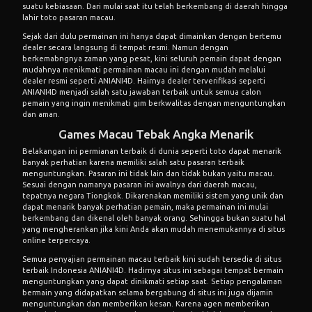
suatu kebiasaan. Dari mulai saat itu telah berkembang di daerah hingga
lahir toto pasaran macau.
Sejak dari dulu permainan ini hanya dapat dimainkan dengan bertemu
dealer secara langsung di tempat resmi. Namun dengan
berkemabngnya zaman yang pesat, kini seluruh pemain dapat dengan
mudahnya menikmati permainan macau ini dengan mudah melalui
dealer resmi seperti ANIANI4D. Hairnya dealer terverifikasi seperti
ANIANI4D menjadi salah satu jawaban terbaik untuk semua calon
pemain yang ingin menikmati gim berkwalitas dengan menguntungkan
dan aman.
Games Macau Tebak Angka Menarik
Belakangan ini permianan terbaik di dunia seperti toto dapat menarik
banyak perhatian karena memiliki salah satu pasaran terbaik
menguntungkan. Pasaran ini tidak lain dan tidak bukan yaitu macau.
Sesuai dengan namanya pasaran ini awalnya dari daerah macau,
tepatnya negara Tiongkok. Dikarenakan memiliki sistem yang unik dan
dapat menarik banyak perhatian pemain, maka permainan ini mulai
berkembang dan dikenal oleh banyak orang. Sehingga bukan suatu hal
yang mengherankan jika kini Anda akan mudah menemukannya di situs
online terpercaya.
Semua penyajian permainan macau terbaik kini sudah tersedia di situs
terbaik Indonesia ANIANI4D. Hadirnya situs ini sebagai tempat bermain
menguntungkan yang dapat dinikmati setiap saat. Setiap pengalaman
bermain yang didapatkan selama bergabung di situs ini juga dijamin
menguntungkan dan memberikan kesan. Karena agen memberikan