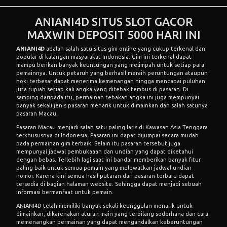
ANIANI4D SITUS SLOT GACOR
MAXWIN DEPOSIT 5000 HARI INI
ANIANI4D
adalah salah satu situs gim online yang cukup terkenal dan
popular di kalangan masyarakat Indonesia. Gim ini terkenal dapat
mampu berikan banyak keuntungan yang melimpah untuk setiap para
pemainnya. Untuk petaruh yang berhasil meraih peruntungan ataupun
hoki terbesar dapat menerima kemenangan hingga mencapai puluhan
juta rupiah setiap kali angka yang ditebak tembus di pasaran. Di
samping daripada itu, permainan tebakan angka ini juga mempunyai
banyak sekali jenis pasaran menarik untuk dimainkan dan salah satunya
pasaran Macau.
Pasaran Macau menjadi salah satu paling laris di Kawasan Asia Tenggara
terkhususnya di Indonesia. Pasaran ini dapat dijumpai secara mudah
pada permainan gim terbaik. Selain itu pasaran tersebut juga
mempunyai jadwal pembukaaan dan undian yang dapat diketahui
dengan bebas. Terlebih lagi saat ini bandar memberikan banyak fitur
paling baik untuk semua pemain yang melewatkan jadwal undian
nomor. Karena kini semua hasil putaran dari pasaran terbaru dapat
tersedia di bagian halaman website. Sehingga dapat menjadi sebuah
informasi bermanfaat untuk pemain.
ANIANI4D telah memiliki banyak sekali keunggulan menarik untuk
dimainkan, dikarenakan aturan main yang terbilang sederhana dan cara
memenangkan permainan yang dapat mengandalkan keberuntungan