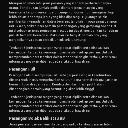
Merupakan salah satu jenis pasaran yang menarik perhatian banyak
orang. Tenti bukan jumlah sedikit diantara pemain awam yang
berencana terjun mencari peruntungan di dunia ingin mengenal lagi
lebih dalam beberapa jenis yang bisa dipasang. Tujuannya selain
memberikan kemudahan dalam bermain, langkah ini juga sangat ampun
untuk menjadikan para pemain pemenangan yang gampang bocor. Hal
ini disebabkan jenis permainan macauc ini dapat memberikan kehadiran
jumlah hadianh bervariasi. Maka dari itu banyak pemain pro yang
menjadikannya acuan terbaik untuk selalu untung.
Terdapat 3 jenis pemasangan yang dapat dipilih serta disesuaikan
kemampuan target kemenangan dimiliki oleh setiap pemain. Untukk
mempermudah para member dalam menentukan gim terbaik, mari simak
informasi yang akan dibahas pada artikel di bawah ini.
Pasangan Full
Pasangan Full ini mempunyai arti sebagai pemasangan keseluruhan
dimana Anda harus mengeluarkan seluruh dana normal sebagai jaminan
bermain toto di agen resmi. Kendati demikian hasil profit akan
dimenangkan pemain yang beruntung akan lebih tinggi
Terdapat 3 jenis pemasangan yang dapat dipilih serta disesuaikan
kemampuan target kemenangan dimiliki oleh setiap pemain. Untukk
mempermudah para member dalam menentukan gim terbaik, mari simak
informasi yang akan dibahas pada artikel di bawah ini.
Pasangan Bolak Balik atau BB
Jenis pemasangan ini memiliki peluang untuk tembus pasaran lebih