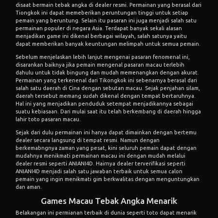
disaat bermain tebak angka di dealer resmi. Permainan yang berasal dari
Tiongkok ini dapat memeberikan peruntungan tinggi untuk setiap
pemain yang beruntung. Selain itu pasaran ini juga menjadi salah satu
permainan populer di negara Asia. Terdapat banyak sekali alasan
menjadikan game ini dikenal berbagai wilayah, salah satunya yaitu
dapat memberikan banyak keuntungan melimpah untuk semua pemain.
Sebelum menjelaskan lebih lanjut mengenai pasaran fenomenal ini,
disarankan baiknya jika pemain mengenal pasaran macau terlebih
dahulu untuk tidak bingung dan mudah memenangkan dengan akurat.
Permainan yang terkenenal dari Tikongkok ini sebenarnya berasal dari
salah satu daerah di Cina dengan sebutan macau. Sejak penjahan silam,
daerah tersebut memang sudah dikenal dengan tempat bertaruhnya.
Hal ini yang menjadikan penduduk setempat menjadikannya sebagai
suatu kebiasaan. Dari mulai saat itu telah berkembang di daerah hingga
lahir toto pasaran macau.
Sejak dari dulu permainan ini hanya dapat dimainkan dengan bertemu
dealer secara langsung di tempat resmi. Namun dengan
berkemabngnya zaman yang pesat, kini seluruh pemain dapat dengan
mudahnya menikmati permainan macau ini dengan mudah melalui
dealer resmi seperti ANIANI4D. Hairnya dealer terverifikasi seperti
ANIANI4D menjadi salah satu jawaban terbaik untuk semua calon
pemain yang ingin menikmati gim berkwalitas dengan menguntungkan
dan aman.
Games Macau Tebak Angka Menarik
Belakangan ini permianan terbaik di dunia seperti toto dapat menarik