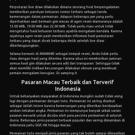
Perputaran live draw dilakukan dimana seorang host berpengalaman
memberikan panduan keluaran nomor terbaru sebagai tanda
kemenangan dalam permainan. Adapun beberapa jam yang perlu
diperhatikan saat bermain gim macau di agen resmi diantaranya adalah
13.00 WIB, 19.00 WIB dan 22.00 WIB. Tidak perlu risau untuk tidak
mengetahui hasil keluaran terbaru apabila mengalami kendala. Karena
sejatinya agen resmi pasti memberikan informasi hasil pemutaran
terbaru yang dapat dicek beberapa detik setelah live draw
diberlangsungkan.
Selama bermain di ANIANI4D sebagai tempat resmi, Anda tidak perlu
risau dengan hasil yang diterima. Karena situs ini memberikan jaminan
semua hasil gim dilakukan secara adil dan transparan. Sehingga tidak
akan memiliki indikasi kecurangan dilakukan oknum yang membuat
pemain mengalami kerugian. Di samping it
Pasaran Macau Terbaik dan Terverif
Indonesia
Untuk kebanyakan masyarakat di Indonesia mungkin sudah tidak asing
lagi dengan permainan dengan toto. Permainan ini sering disebut
sebagai istilah lotere karena kemenangan yang diberikan berdasarkan
undian tebakan angka. Permainan ini mempunyai banyak sekali varian
pasaran menarik untuk dicoba oleh para pecinta permainan di seluruh
dunia. Beberapa jenis pasaran terbauk populer dan sering dimainikan di
Indonesia yaitu SGP, HK hingga macau.
Permainan toto menjadi jenis pasaran yang tak boleh sampai dilewatkan