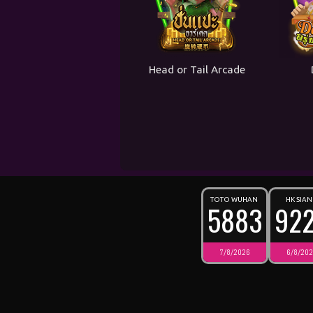
Head or Tail Arcade
TOTO WUHAN
HK SIA
5883
92
7/8/2026
6/8/20