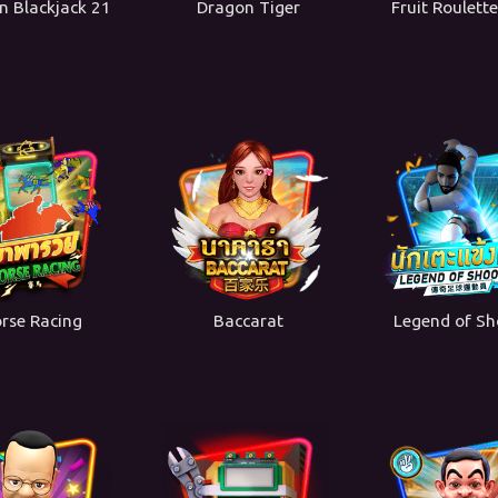
n Blackjack 21
Dragon Tiger
Fruit Roulette
rse Racing
Baccarat
Legend of Sh