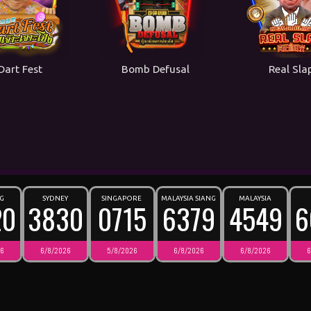
Dart Fest
Bomb Defusal
Real Sla
NG
SYDNEY
SINGAPORE
MALAYSIA SIANG
MALAYSIA
20
3830
0715
6379
4549
6
26
6/8/2026
5/8/2026
6/8/2026
6/8/2026
6