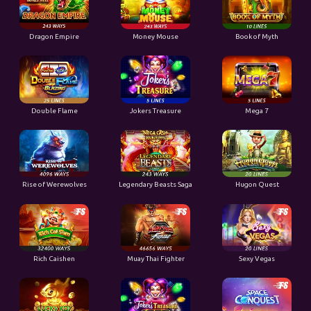
Dragon Empire
Money Mouse
Book of Myth
Double Flame
Jokers Treasure
Mega 7
Rise of Werewolves
Legendary Beasts Saga
Hugon Quest
Rich Caishen
Muay Thai Fighter
Sexy Vegas