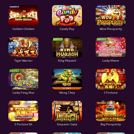
Golden Chicken
Candy Pop
Wow Prosperity
Tiger Warrior
King Pharaoh
Lucky Meow
Lucky Feng Shui
Wong Choy
5 Fortune
5 Fortune SA
Emperor Gate
Big Prosperity