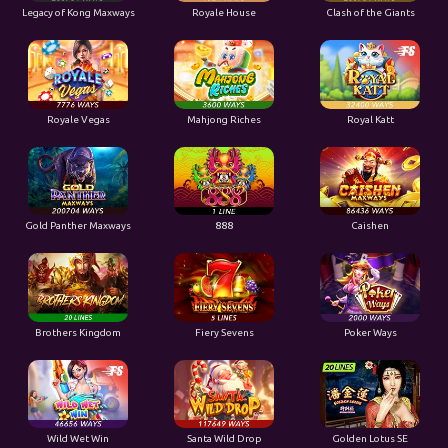
Legacy of Kong Maxways
Royale House
Clash of the Giants
Royale Vegas
Mahjong Riches
Royal Katt
Gold Panther Maxways
888
Caishen
Brothers Kingdom
Fiery Sevens
Poker Ways
Wild Wet Win
Santa Wild Drop
Golden Lotus SE