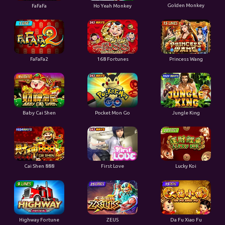
Golden Monkey
FaFaFa
Ho Yeah Monkey
FaFaFa2
168 Fortunes
Princess Wang
Baby Cai Shen
Pocket Mon Go
Jungle King
First Love
Cai Shen 888
Lucky Koi
Highway Fortune
ZEUS
Da Fu Xiao Fu