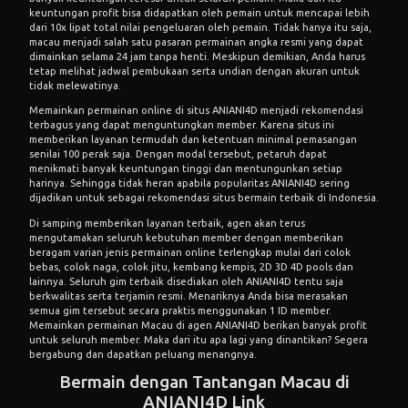
keuntungan profit bisa didapatkan oleh pemain untuk mencapai lebih
dari 10x lipat total nilai pengeluaran oleh pemain. Tidak hanya itu saja,
macau menjadi salah satu pasaran permainan angka resmi yang dapat
dimainkan selama 24 jam tanpa henti. Meskipun demikian, Anda harus
tetap melihat jadwal pembukaan serta undian dengan akuran untuk
tidak melewatinya.
Memainkan permainan online di situs ANIANI4D menjadi rekomendasi
terbagus yang dapat menguntungkan member. Karena situs ini
memberikan layanan termudah dan ketentuan minimal pemasangan
senilai 100 perak saja. Dengan modal tersebut, petaruh dapat
menikmati banyak keuntungan tinggi dan mentungunkan setiap
harinya. Sehingga tidak heran apabila popularitas ANIANI4D sering
dijadikan untuk sebagai rekomendasi situs bermain terbaik di Indonesia.
Di samping memberikan layanan terbaik, agen akan terus
mengutamakan seluruh kebutuhan member dengan memberikan
beragam varian jenis permainan online terlengkap mulai dari colok
bebas, colok naga, colok jitu, kembang kempis, 2D 3D 4D pools dan
lainnya. Seluruh gim terbaik disediakan oleh ANIANI4D tentu saja
berkwalitas serta terjamin resmi. Menariknya Anda bisa merasakan
semua gim tersebut secara praktis menggunakan 1 ID member.
Memainkan permainan Macau di agen ANIANI4D berikan banyak profit
untuk seluruh member. Maka dari itu apa lagi yang dinantikan? Segera
bergabung dan dapatkan peluang menangnya.
Bermain dengan Tantangan Macau di
ANIANI4D Link