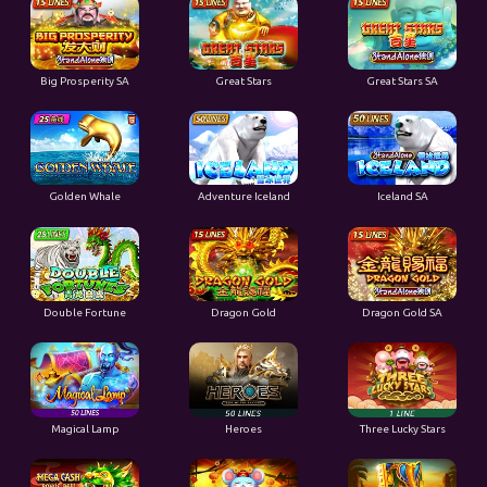
Big Prosperity SA
Great Stars
Great Stars SA
Golden Whale
Adventure Iceland
Iceland SA
Double Fortune
Dragon Gold
Dragon Gold SA
Magical Lamp
Heroes
Three Lucky Stars