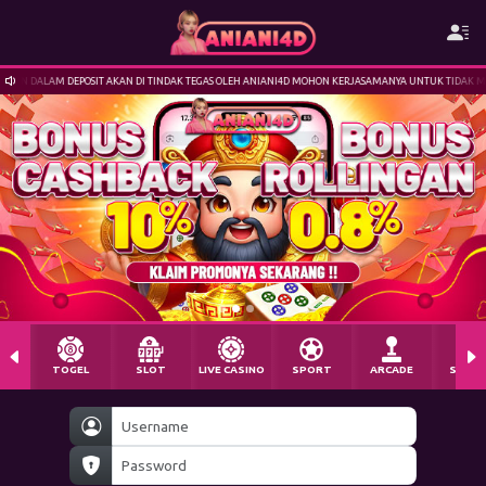
EPOSIT AKAN DI TINDAK TEGAS OLEH ANIANI4D MOHON KERJASAMANYA UNTUK TIDAK MELAKUKAN PENIPU
TOGEL
SLOT
LIVE CASINO
SPORT
ARCADE
SABU