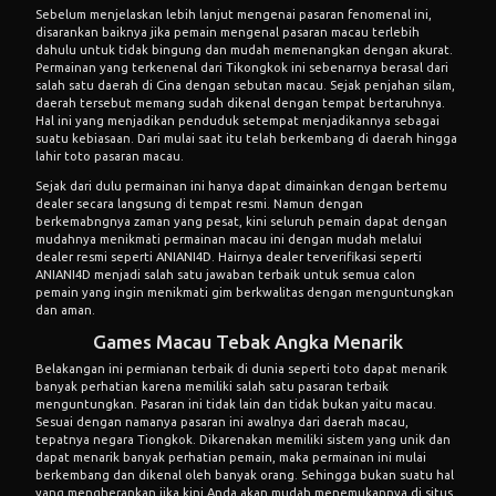
Sebelum menjelaskan lebih lanjut mengenai pasaran fenomenal ini,
disarankan baiknya jika pemain mengenal pasaran macau terlebih
dahulu untuk tidak bingung dan mudah memenangkan dengan akurat.
Permainan yang terkenenal dari Tikongkok ini sebenarnya berasal dari
salah satu daerah di Cina dengan sebutan macau. Sejak penjahan silam,
daerah tersebut memang sudah dikenal dengan tempat bertaruhnya.
Hal ini yang menjadikan penduduk setempat menjadikannya sebagai
suatu kebiasaan. Dari mulai saat itu telah berkembang di daerah hingga
lahir toto pasaran macau.
Sejak dari dulu permainan ini hanya dapat dimainkan dengan bertemu
dealer secara langsung di tempat resmi. Namun dengan
berkemabngnya zaman yang pesat, kini seluruh pemain dapat dengan
mudahnya menikmati permainan macau ini dengan mudah melalui
dealer resmi seperti ANIANI4D. Hairnya dealer terverifikasi seperti
ANIANI4D menjadi salah satu jawaban terbaik untuk semua calon
pemain yang ingin menikmati gim berkwalitas dengan menguntungkan
dan aman.
Games Macau Tebak Angka Menarik
Belakangan ini permianan terbaik di dunia seperti toto dapat menarik
banyak perhatian karena memiliki salah satu pasaran terbaik
menguntungkan. Pasaran ini tidak lain dan tidak bukan yaitu macau.
Sesuai dengan namanya pasaran ini awalnya dari daerah macau,
tepatnya negara Tiongkok. Dikarenakan memiliki sistem yang unik dan
dapat menarik banyak perhatian pemain, maka permainan ini mulai
berkembang dan dikenal oleh banyak orang. Sehingga bukan suatu hal
yang mengherankan jika kini Anda akan mudah menemukannya di situs