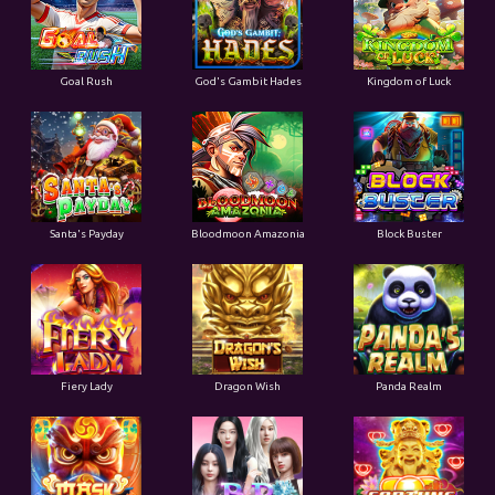
Goal Rush
God's Gambit Hades
Kingdom of Luck
Santa's Payday
Bloodmoon Amazonia
Block Buster
Fiery Lady
Dragon Wish
Panda Realm