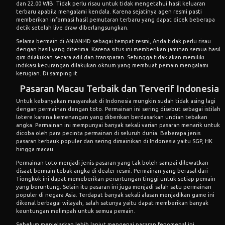
dan 22.00 WIB. Tidak perlu risau untuk tidak mengetahui hasil keluaran
terbaru apabila mengalami kendala. Karena sejatinya agen resmi pasti
memberikan informasi hasil pemutaran terbaru yang dapat dicek beberapa
detik setelah live draw diberlangsungkan.
Selama bermain di ANIANI4D sebagai tempat resmi, Anda tidak perlu risau
dengan hasil yang diterima. Karena situs ini memberikan jaminan semua hasil
gim dilakukan secara adil dan transparan. Sehingga tidak akan memiliki
indikasi kecurangan dilakukan oknum yang membuat pemain mengalami
kerugian. Di samping it
Pasaran Macau Terbaik dan Terverif Indonesia
Untuk kebanyakan masyarakat di Indonesia mungkin sudah tidak asing lagi
dengan permainan dengan toto. Permainan ini sering disebut sebagai istilah
lotere karena kemenangan yang diberikan berdasarkan undian tebakan
angka. Permainan ini mempunyai banyak sekali varian pasaran menarik untuk
dicoba oleh para pecinta permainan di seluruh dunia. Beberapa jenis
pasaran terbauk populer dan sering dimainikan di Indonesia yaitu SGP, HK
hingga macau.
Permainan toto menjadi jenis pasaran yang tak boleh sampai dilewatkan
disaat bermain tebak angka di dealer resmi. Permainan yang berasal dari
Tiongkok ini dapat memeberikan peruntungan tinggi untuk setiap pemain
yang beruntung. Selain itu pasaran ini juga menjadi salah satu permainan
populer di negara Asia. Terdapat banyak sekali alasan menjadikan game ini
dikenal berbagai wilayah, salah satunya yaitu dapat memberikan banyak
keuntungan melimpah untuk semua pemain.
Sebelum menjelaskan lebih lanjut mengenai pasaran fenomenal ini,