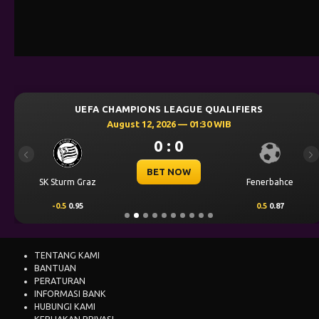
UEFA CHAMPIONS LEAGUE QUALIFIERS
August 12, 2026 — 01:30 WIB
0 : 0
Previous
Ne
BET NOW
SK Sturm Graz
Fenerbahce
-0.5
0.95
0.5
0.87
TENTANG KAMI
BANTUAN
PERATURAN
INFORMASI BANK
HUBUNGI KAMI