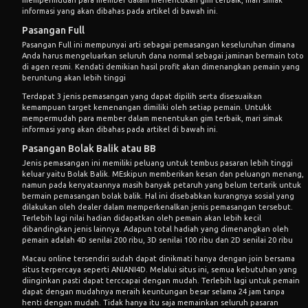
mempermudah para member dalam menentukan gim terbaik, mari simak
informasi yang akan dibahas pada artikel di bawah ini.
Pasangan Full
Pasangan Full ini mempunyai arti sebagai pemasangan keseluruhan dimana
Anda harus mengeluarkan seluruh dana normal sebagai jaminan bermain toto
di agen resmi. Kendati demikian hasil profit akan dimenangkan pemain yang
beruntung akan lebih tinggi
Terdapat 3 jenis pemasangan yang dapat dipilih serta disesuaikan
kemampuan target kemenangan dimiliki oleh setiap pemain. Untukk
mempermudah para member dalam menentukan gim terbaik, mari simak
informasi yang akan dibahas pada artikel di bawah ini.
Pasangan Bolak Balik atau BB
Jenis pemasangan ini memiliki peluang untuk tembus pasaran lebih tinggi
keluar yaitu Bolak Balik. MEskipun memberikan kesan dan peluangn menang,
namun pada kenyataannya masih banyak petaruh yang belum tertarik untuk
bermain pemasangan bolak balik. Hal ini disebabkan kurangnya sosial yang
dilakukan oleh dealer dalam memperkenalkan jenis pemasangan tersebut.
Terlebih lagi nilai hadian didapatkan oleh pemain akan lebih kecil
dibandingkan jenis lainnya. Adapun total hadiah yang dimenangkan oleh
pemain adalah 4D senilai 200 ribu, 3D senilai 100 ribu dan 2D senilai 20 ribu
Macau online tersendiri sudah dapat dinikmati hanya dengan join bersama
situs terpercaya seperti ANIANI4D. Melalui situs ini, semua kebutuhan yang
diinginkan pasti dapat terccapai dengan mudah. Terlebih lagi untuk pemain
dapat dengan mudahnya meraih keuntungan besar selama 24 jam tanpa
henti dengan mudah. Tidak hanya itu saja memainkan seluruh pasaran