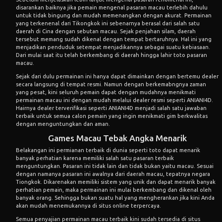
disarankan baiknya jika pemain mengenal pasaran macau terlebih dahulu
untuk tidak bingung dan mudah memenangkan dengan akurat. Permainan
yang terkenenal dari Tikongkok ini sebenarnya berasal dari salah satu
daerah di Cina dengan sebutan macau. Sejak penjahan silam, daerah
tersebut memang sudah dikenal dengan tempat bertaruhnya. Hal ini yang
menjadikan penduduk setempat menjadikannya sebagai suatu kebiasaan.
Dari mulai saat itu telah berkembang di daerah hingga lahir toto pasaran
macau.
Sejak dari dulu permainan ini hanya dapat dimainkan dengan bertemu dealer
secara langsung di tempat resmi. Namun dengan berkemabngnya zaman
yang pesat, kini seluruh pemain dapat dengan mudahnya menikmati
permainan macau ini dengan mudah melalui dealer resmi seperti ANIANI4D.
Hairnya dealer terverifikasi seperti ANIANI4D menjadi salah satu jawaban
terbaik untuk semua calon pemain yang ingin menikmati gim berkwalitas
dengan menguntungkan dan aman.
Games Macau Tebak Angka Menarik
Belakangan ini permianan terbaik di dunia seperti toto dapat menarik
banyak perhatian karena memiliki salah satu pasaran terbaik
menguntungkan. Pasaran ini tidak lain dan tidak bukan yaitu macau. Sesuai
dengan namanya pasaran ini awalnya dari daerah macau, tepatnya negara
Tiongkok. Dikarenakan memiliki sistem yang unik dan dapat menarik banyak
perhatian pemain, maka permainan ini mulai berkembang dan dikenal oleh
banyak orang. Sehingga bukan suatu hal yang mengherankan jika kini Anda
akan mudah menemukannya di situs online terpercaya.
Semua penyajian permainan macau terbaik kini sudah tersedia di situs