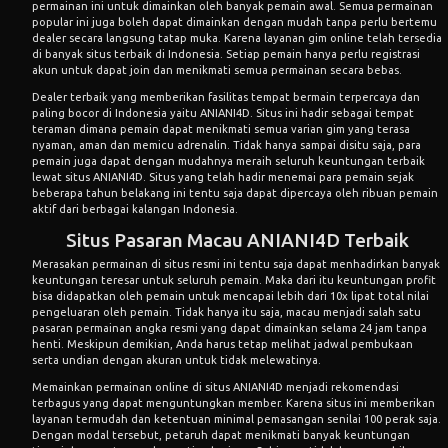
permainan ini untuk dimainkan oleh banyak pemain awal. Semua permainan
popular ini juga boleh dapat dimainkan dengan mudah tanpa perlu bertemu
dealer secara langsung tatap muka. Karena layanan gim online telah tersedia
di banyak situs terbaik di Indonesia. Setiap pemain hanya perlu registrasi
akun untuk dapat join dan menikmati semua permainan secara bebas.
Dealer terbaik yang memberikan fasilitas tempat bermain terpercaya dan
paling bocor di Indonesia yaitu ANIANI4D. Situs ini hadir sebagai tempat
teraman dimana pemain dapat menikmati semua varian gim yang terasa
nyaman, aman dan memicu adrenalin. Tidak hanya sampai disitu saja, para
pemain juga dapat dengan mudahnya meraih seluruh keuntungan terbaik
lewat situs ANIANI4D. Situs yang telah hadir menemai para pemain sejak
beberapa tahun belakang ini tentu saja dapat dipercaya oleh ribuan pemain
aktif dari berbagai kalangan Indonesia.
Situs Pasaran Macau ANIANI4D Terbaik
Merasakan permainan di situs resmi ini tentu saja dapat menhadirkan banyak
keuntungan teresar untuk seluruh pemain. Maka dari itu keuntungan profit
bisa didapatkan oleh pemain untuk mencapai lebih dari 10x lipat total nilai
pengeluaran oleh pemain. Tidak hanya itu saja, macau menjadi salah satu
pasaran permainan angka resmi yang dapat dimainkan selama 24 jam tanpa
henti. Meskipun demikian, Anda harus tetap melihat jadwal pembukaan
serta undian dengan akuran untuk tidak melewatinya.
Memainkan permainan online di situs ANIANI4D menjadi rekomendasi
terbagus yang dapat menguntungkan member. Karena situs ini memberikan
layanan termudah dan ketentuan minimal pemasangan senilai 100 perak saja.
Dengan modal tersebut, petaruh dapat menikmati banyak keuntungan