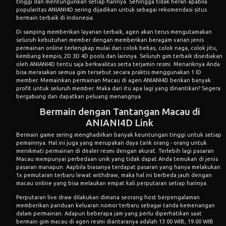
tinggi dan mentungunkan setiap harinya. Sehingga tidak heran apabila
popularitas ANIANI4D sering dijadikan untuk sebagai rekomendasi situs
bermain terbaik di Indonesia.
Di samping memberikan layanan terbaik, agen akan terus mengutamakan
seluruh kebutuhan member dengan memberikan beragam varian jenis
permainan online terlengkap mulai dari colok bebas, colok naga, colok jitu,
kembang kempis, 2D 3D 4D pools dan lainnya. Seluruh gim terbaik disediakan
oleh ANIANI4D tentu saja berkwalitas serta terjamin resmi. Menariknya Anda
bisa merasakan semua gim tersebut secara praktis menggunakan 1 ID
member. Memainkan permainan Macau di agen ANIANI4D berikan banyak
profit untuk seluruh member. Maka dari itu apa lagi yang dinantikan? Segera
bergabung dan dapatkan peluang menangnya.
Bermain dengan Tantangan Macau di
ANIANI4D Link
Bermain game sering menghadirkan banyak keuntungan tinggi untuk setiap
pemainnya. Hal ini juga yang merupakan daya tarik orang - orang untuk
menikmati permainan di dealer resmi dengan akurat. Terlebih lagi pasaran
Macau mempunyai perbedaan unik yang tidak dapat Anda temukan di jenis
pasaran manapun. Aapbila biasanya terdapat pasaran yang hanya melakukan
1x pemutaran terbaru lewat withdraw, maka hal ini berbeda jauh dengan
macau online yang bisa melaukan empat kali perputaran setiap harinya.
Perputaran live draw dilakukan dimana seorang host berpengalaman
memberikan panduan keluaran nomor terbaru sebagai tanda kemenangan
dalam permainan. Adapun beberapa jam yang perlu diperhatikan saat
bermain gim macau di agen resmi diantaranya adalah 13.00 WIB, 19.00 WIB