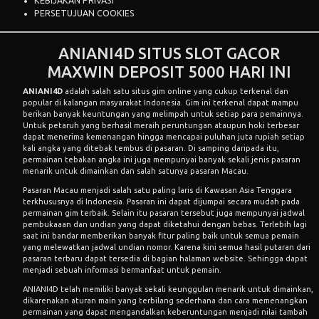
KEBIJAKAN PRIVASI
PERSETUJUAN COOKIES
ANIANI4D SITUS SLOT GACOR
MAXWIN DEPOSIT 5000 HARI INI
ANIANI4D
adalah salah satu situs gim online yang cukup terkenal dan
popular di kalangan masyarakat Indonesia. Gim ini terkenal dapat mampu
berikan banyak keuntungan yang melimpah untuk setiap para pemainnya.
Untuk petaruh yang berhasil meraih peruntungan ataupun hoki terbesar
dapat menerima kemenangan hingga mencapai puluhan juta rupiah setiap
kali angka yang ditebak tembus di pasaran. Di samping daripada itu,
permainan tebakan angka ini juga mempunyai banyak sekali jenis pasaran
menarik untuk dimainkan dan salah satunya pasaran Macau.
Pasaran Macau menjadi salah satu paling laris di Kawasan Asia Tenggara
terkhususnya di Indonesia. Pasaran ini dapat dijumpai secara mudah pada
permainan gim terbaik. Selain itu pasaran tersebut juga mempunyai jadwal
pembukaaan dan undian yang dapat diketahui dengan bebas. Terlebih lagi
saat ini bandar memberikan banyak fitur paling baik untuk semua pemain
yang melewatkan jadwal undian nomor. Karena kini semua hasil putaran dari
pasaran terbaru dapat tersedia di bagian halaman website. Sehingga dapat
menjadi sebuah informasi bermanfaat untuk pemain.
ANIANI4D telah memiliki banyak sekali keunggulan menarik untuk dimainkan,
dikarenakan aturan main yang terbilang sederhana dan cara memenangkan
permainan yang dapat mengandalkan keberuntungan menjadi nilai tambah