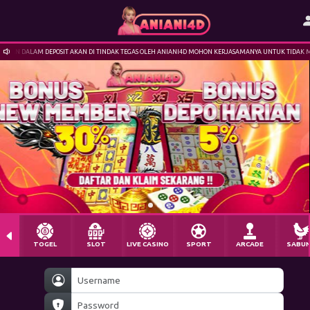
DALAM DEPOSIT AKAN DI TINDAK TEGAS OLEH ANIANI4D MOHON KERJASAMANYA UNTUK TIDAK MELAKUKA
TOGEL
SLOT
LIVE CASINO
SPORT
ARCADE
SABU