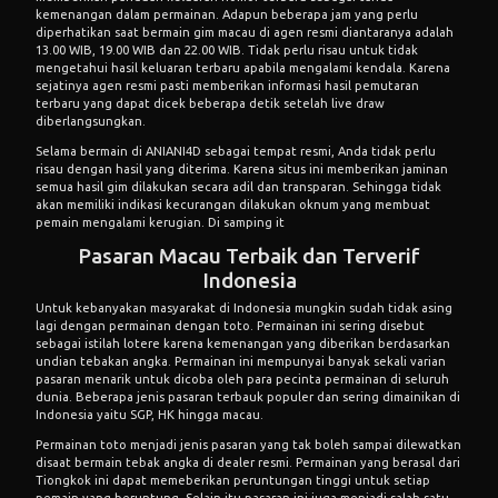
kemenangan dalam permainan. Adapun beberapa jam yang perlu
diperhatikan saat bermain gim macau di agen resmi diantaranya adalah
13.00 WIB, 19.00 WIB dan 22.00 WIB. Tidak perlu risau untuk tidak
mengetahui hasil keluaran terbaru apabila mengalami kendala. Karena
sejatinya agen resmi pasti memberikan informasi hasil pemutaran
terbaru yang dapat dicek beberapa detik setelah live draw
diberlangsungkan.
Selama bermain di ANIANI4D sebagai tempat resmi, Anda tidak perlu
risau dengan hasil yang diterima. Karena situs ini memberikan jaminan
semua hasil gim dilakukan secara adil dan transparan. Sehingga tidak
akan memiliki indikasi kecurangan dilakukan oknum yang membuat
pemain mengalami kerugian. Di samping it
Pasaran Macau Terbaik dan Terverif
Indonesia
Untuk kebanyakan masyarakat di Indonesia mungkin sudah tidak asing
lagi dengan permainan dengan toto. Permainan ini sering disebut
sebagai istilah lotere karena kemenangan yang diberikan berdasarkan
undian tebakan angka. Permainan ini mempunyai banyak sekali varian
pasaran menarik untuk dicoba oleh para pecinta permainan di seluruh
dunia. Beberapa jenis pasaran terbauk populer dan sering dimainikan di
Indonesia yaitu SGP, HK hingga macau.
Permainan toto menjadi jenis pasaran yang tak boleh sampai dilewatkan
disaat bermain tebak angka di dealer resmi. Permainan yang berasal dari
Tiongkok ini dapat memeberikan peruntungan tinggi untuk setiap