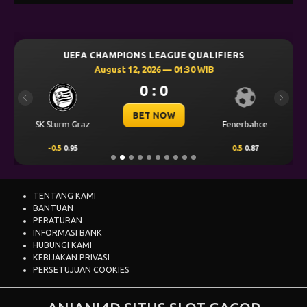
UEFA CHAMPIONS LEAGUE QUALIFIERS
August 12, 2026 — 01:30 WIB
0 : 0
Previous
Next
BET NOW
SK Sturm Graz
Fenerbahce
-0.5
0.95
0.5
0.87
TENTANG KAMI
BANTUAN
PERATURAN
INFORMASI BANK
HUBUNGI KAMI
KEBIJAKAN PRIVASI
PERSETUJUAN COOKIES