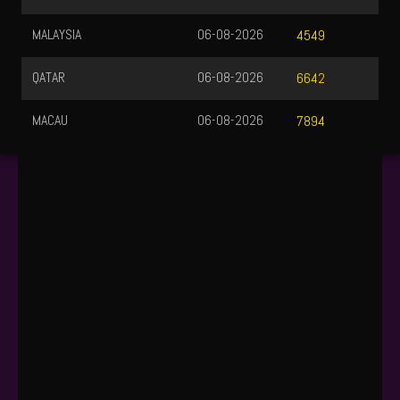
MALAYSIA
06-08-2026
4549
QATAR
06-08-2026
6642
MACAU
06-08-2026
7894