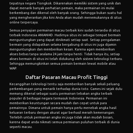
tepatnya negara Tiongkok. Dikarenakan memiliki sistem yang unik dan
dapat menarik banyak perhatian pemain, maka permainan ini mulai
berkembang dan dikenal oleh banyak orang. Sehingga bukan suatu hal
yang mengherankan jika kini Anda akan mudah menemukannya di situs
online terpercaya.
Semua penyajian permainan macau terbaik kini sudah tersedia di situs
terbaik Indonesia ANIANI4D. Hadirnya situs ini sebagai tempat bermain
menguntungkan yang dapat dinikmati setiap saat. Setiap pengalaman
bermain yang didapatkan selama bergabung di situs ini juga dijamin
menguntungkan dan memberikan kesan. Karena agen memberikan
akses bebas tanpa sealama 24 jam tanpa henti. Tidak hanya itu, setiap
akses bermain di situs ini telah didukung oleh sistem teknologi terbaru.
Sehingga memungkinkan semua pemain bermain lewat mobile atau
WAP.
Daftar Pasaran Macau Profit Tinggi
Kecanggihan teknologi tentu saja memberikan banyak sekali peluang
perkembangan yang menarik terhadap dunia toto. Games ini sejak dulu
memang dikenal sebagai suatu permainan tebakan angka terbaik
populer di berbagai negara termasuk Indonesia. Permainan ini
memberikan keuntungan secara mudah dan cepat untuk para
pemainnya. Dimana untuk pemain hanya perlu menebak angka hasil
keluaran terbaru dengan akurat agar berhasil meraih kemenangan.
Terlebih untuk permainan angka ini juga tidak akan mudah bosan,
karena dapat anda nikmati semua permianan puluhan terbaik di dunia
seperti macau.