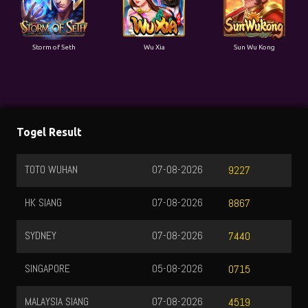
Storm of Seth
Wu Xia
Sun Wu Kong
Togel Result
TOTO WUHAN
07-08-2026
9227
HK SIANG
07-08-2026
8867
SYDNEY
07-08-2026
7440
SINGAPORE
05-08-2026
0715
MALAYSIA SIANG
07-08-2026
4519