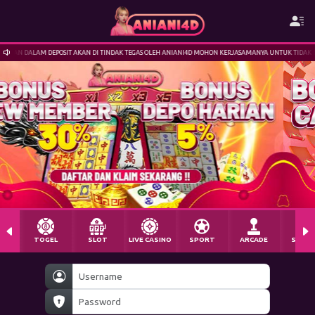
DALAM DEPOSIT AKAN DI TINDAK TEGAS OLEH ANIANI4D MOHON KERJASAMANYA UNTUK TIDAK MELAKUKAN
TOGEL
SLOT
LIVE CASINO
SPORT
ARCADE
SABU