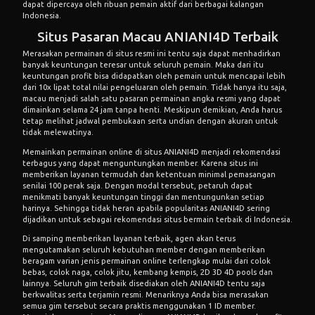
dapat dipercaya oleh ribuan pemain aktif dari berbagai kalangan
Indonesia.
Situs Pasaran Macau ANIANI4D Terbaik
Merasakan permainan di situs resmi ini tentu saja dapat menhadirkan
banyak keuntungan teresar untuk seluruh pemain. Maka dari itu
keuntungan profit bisa didapatkan oleh pemain untuk mencapai lebih
dari 10x lipat total nilai pengeluaran oleh pemain. Tidak hanya itu saja,
macau menjadi salah satu pasaran permainan angka resmi yang dapat
dimainkan selama 24 jam tanpa henti. Meskipun demikian, Anda harus
tetap melihat jadwal pembukaan serta undian dengan akuran untuk
tidak melewatinya.
Memainkan permainan online di situs ANIANI4D menjadi rekomendasi
terbagus yang dapat menguntungkan member. Karena situs ini
memberikan layanan termudah dan ketentuan minimal pemasangan
senilai 100 perak saja. Dengan modal tersebut, petaruh dapat
menikmati banyak keuntungan tinggi dan mentungunkan setiap
harinya. Sehingga tidak heran apabila popularitas ANIANI4D sering
dijadikan untuk sebagai rekomendasi situs bermain terbaik di Indonesia.
Di samping memberikan layanan terbaik, agen akan terus
mengutamakan seluruh kebutuhan member dengan memberikan
beragam varian jenis permainan online terlengkap mulai dari colok
bebas, colok naga, colok jitu, kembang kempis, 2D 3D 4D pools dan
lainnya. Seluruh gim terbaik disediakan oleh ANIANI4D tentu saja
berkwalitas serta terjamin resmi. Menariknya Anda bisa merasakan
semua gim tersebut secara praktis menggunakan 1 ID member.