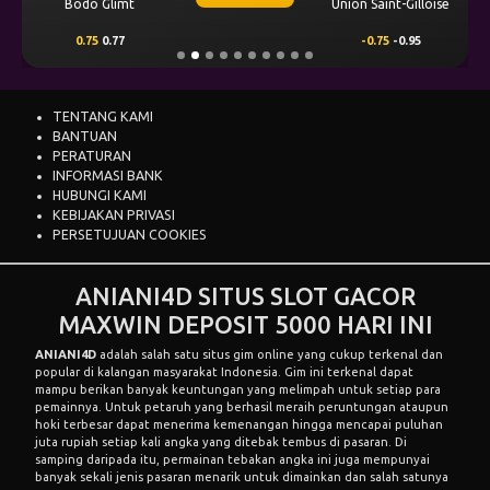
Bodo Glimt
Union Saint-Gilloise
0.75
0.77
-0.75
-0.95
TENTANG KAMI
BANTUAN
PERATURAN
INFORMASI BANK
HUBUNGI KAMI
KEBIJAKAN PRIVASI
PERSETUJUAN COOKIES
ANIANI4D SITUS SLOT GACOR
MAXWIN DEPOSIT 5000 HARI INI
ANIANI4D
adalah salah satu situs gim online yang cukup terkenal dan
popular di kalangan masyarakat Indonesia. Gim ini terkenal dapat
mampu berikan banyak keuntungan yang melimpah untuk setiap para
pemainnya. Untuk petaruh yang berhasil meraih peruntungan ataupun
hoki terbesar dapat menerima kemenangan hingga mencapai puluhan
juta rupiah setiap kali angka yang ditebak tembus di pasaran. Di
samping daripada itu, permainan tebakan angka ini juga mempunyai
banyak sekali jenis pasaran menarik untuk dimainkan dan salah satunya