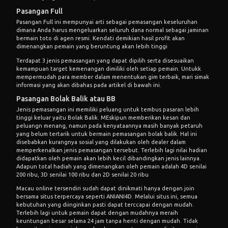
Pasangan Full
Pasangan Full ini mempunyai arti sebagai pemasangan keseluruhan
dimana Anda harus mengeluarkan seluruh dana normal sebagai jaminan
bermain toto di agen resmi. Kendati demikian hasil profit akan
dimenangkan pemain yang beruntung akan lebih tinggi
Terdapat 3 jenis pemasangan yang dapat dipilih serta disesuaikan
kemampuan target kemenangan dimiliki oleh setiap pemain. Untukk
mempermudah para member dalam menentukan gim terbaik, mari simak
informasi yang akan dibahas pada artikel di bawah ini.
Pasangan Bolak Balik atau BB
Jenis pemasangan ini memiliki peluang untuk tembus pasaran lebih
tinggi keluar yaitu Bolak Balik. MEskipun memberikan kesan dan
peluangn menang, namun pada kenyataannya masih banyak petaruh
yang belum tertarik untuk bermain pemasangan bolak balik. Hal ini
disebabkan kurangnya sosial yang dilakukan oleh dealer dalam
memperkenalkan jenis pemasangan tersebut. Terlebih lagi nilai hadian
didapatkan oleh pemain akan lebih kecil dibandingkan jenis lainnya.
Adapun total hadiah yang dimenangkan oleh pemain adalah 4D senilai
200 ribu, 3D senilai 100 ribu dan 2D senilai 20 ribu
Macau online tersendiri sudah dapat dinikmati hanya dengan join
bersama situs terpercaya seperti ANIANI4D. Melalui situs ini, semua
kebutuhan yang diinginkan pasti dapat terccapai dengan mudah.
Terlebih lagi untuk pemain dapat dengan mudahnya meraih
keuntungan besar selama 24 jam tanpa henti dengan mudah. Tidak