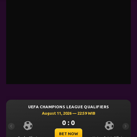
UEFA CHAMPIONS LEAGUE QUALIFIERS
August 11, 2026 — 22:59 WIB
0 : 0
Previous
Next
BET NOW