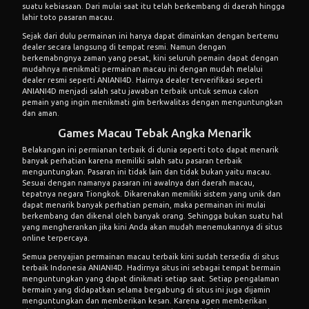
suatu kebiasaan. Dari mulai saat itu telah berkembang di daerah hingga
lahir toto pasaran macau.
Sejak dari dulu permainan ini hanya dapat dimainkan dengan bertemu
dealer secara langsung di tempat resmi. Namun dengan
berkemabngnya zaman yang pesat, kini seluruh pemain dapat dengan
mudahnya menikmati permainan macau ini dengan mudah melalui
dealer resmi seperti ANIANI4D. Hairnya dealer terverifikasi seperti
ANIANI4D menjadi salah satu jawaban terbaik untuk semua calon
pemain yang ingin menikmati gim berkwalitas dengan menguntungkan
dan aman.
Games Macau Tebak Angka Menarik
Belakangan ini permianan terbaik di dunia seperti toto dapat menarik
banyak perhatian karena memiliki salah satu pasaran terbaik
menguntungkan. Pasaran ini tidak lain dan tidak bukan yaitu macau.
Sesuai dengan namanya pasaran ini awalnya dari daerah macau,
tepatnya negara Tiongkok. Dikarenakan memiliki sistem yang unik dan
dapat menarik banyak perhatian pemain, maka permainan ini mulai
berkembang dan dikenal oleh banyak orang. Sehingga bukan suatu hal
yang mengherankan jika kini Anda akan mudah menemukannya di situs
online terpercaya.
Semua penyajian permainan macau terbaik kini sudah tersedia di situs
terbaik Indonesia ANIANI4D. Hadirnya situs ini sebagai tempat bermain
menguntungkan yang dapat dinikmati setiap saat. Setiap pengalaman
bermain yang didapatkan selama bergabung di situs ini juga dijamin
menguntungkan dan memberikan kesan. Karena agen memberikan