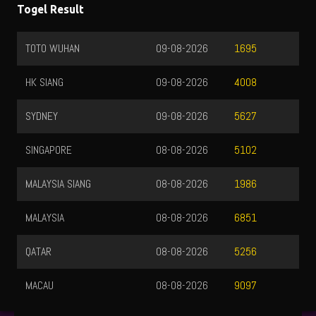
Togel Result
TOTO WUHAN
09-08-2026
1695
HK SIANG
09-08-2026
4008
SYDNEY
09-08-2026
5627
SINGAPORE
08-08-2026
5102
MALAYSIA SIANG
08-08-2026
1986
MALAYSIA
08-08-2026
6851
QATAR
08-08-2026
5256
MACAU
08-08-2026
9097