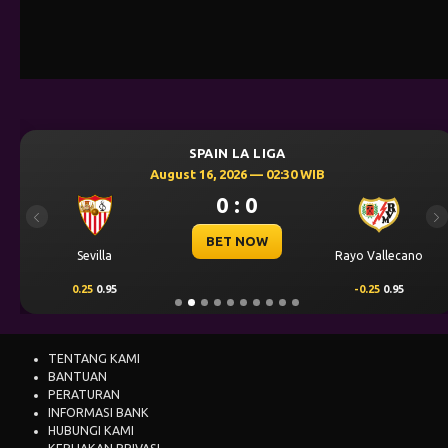
SPAIN LA LIGA
August 16, 2026 — 02:30 WIB
0 : 0
Previous
Ne
BET NOW
Sevilla
Rayo Vallecano
0.25
0.95
-0.25
0.95
TENTANG KAMI
BANTUAN
PERATURAN
INFORMASI BANK
HUBUNGI KAMI