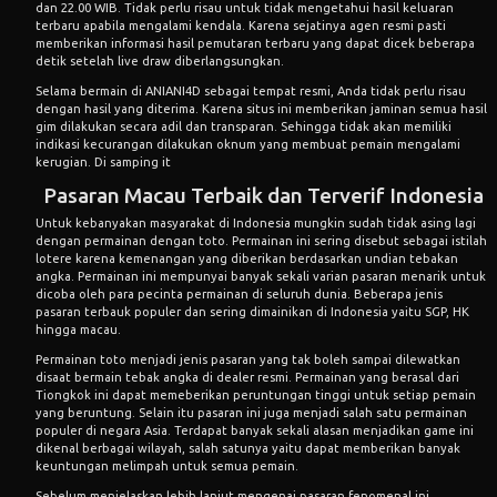
dan 22.00 WIB. Tidak perlu risau untuk tidak mengetahui hasil keluaran
terbaru apabila mengalami kendala. Karena sejatinya agen resmi pasti
memberikan informasi hasil pemutaran terbaru yang dapat dicek beberapa
detik setelah live draw diberlangsungkan.
Selama bermain di ANIANI4D sebagai tempat resmi, Anda tidak perlu risau
dengan hasil yang diterima. Karena situs ini memberikan jaminan semua hasil
gim dilakukan secara adil dan transparan. Sehingga tidak akan memiliki
indikasi kecurangan dilakukan oknum yang membuat pemain mengalami
kerugian. Di samping it
Pasaran Macau Terbaik dan Terverif Indonesia
Untuk kebanyakan masyarakat di Indonesia mungkin sudah tidak asing lagi
dengan permainan dengan toto. Permainan ini sering disebut sebagai istilah
lotere karena kemenangan yang diberikan berdasarkan undian tebakan
angka. Permainan ini mempunyai banyak sekali varian pasaran menarik untuk
dicoba oleh para pecinta permainan di seluruh dunia. Beberapa jenis
pasaran terbauk populer dan sering dimainikan di Indonesia yaitu SGP, HK
hingga macau.
Permainan toto menjadi jenis pasaran yang tak boleh sampai dilewatkan
disaat bermain tebak angka di dealer resmi. Permainan yang berasal dari
Tiongkok ini dapat memeberikan peruntungan tinggi untuk setiap pemain
yang beruntung. Selain itu pasaran ini juga menjadi salah satu permainan
populer di negara Asia. Terdapat banyak sekali alasan menjadikan game ini
dikenal berbagai wilayah, salah satunya yaitu dapat memberikan banyak
keuntungan melimpah untuk semua pemain.
Sebelum menjelaskan lebih lanjut mengenai pasaran fenomenal ini,