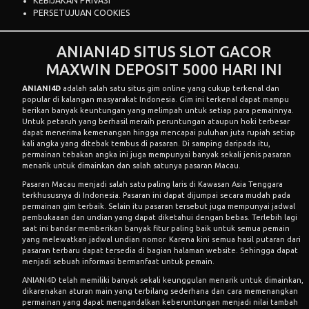
KEBIJAKAN PRIVASI
PERSETUJUAN COOKIES
ANIANI4D SITUS SLOT GACOR
MAXWIN DEPOSIT 5000 HARI INI
ANIANI4D
adalah salah satu situs gim online yang cukup terkenal dan
popular di kalangan masyarakat Indonesia. Gim ini terkenal dapat mampu
berikan banyak keuntungan yang melimpah untuk setiap para pemainnya.
Untuk petaruh yang berhasil meraih peruntungan ataupun hoki terbesar
dapat menerima kemenangan hingga mencapai puluhan juta rupiah setiap
kali angka yang ditebak tembus di pasaran. Di samping daripada itu,
permainan tebakan angka ini juga mempunyai banyak sekali jenis pasaran
menarik untuk dimainkan dan salah satunya pasaran Macau.
Pasaran Macau menjadi salah satu paling laris di Kawasan Asia Tenggara
terkhususnya di Indonesia. Pasaran ini dapat dijumpai secara mudah pada
permainan gim terbaik. Selain itu pasaran tersebut juga mempunyai jadwal
pembukaaan dan undian yang dapat diketahui dengan bebas. Terlebih lagi
saat ini bandar memberikan banyak fitur paling baik untuk semua pemain
yang melewatkan jadwal undian nomor. Karena kini semua hasil putaran dari
pasaran terbaru dapat tersedia di bagian halaman website. Sehingga dapat
menjadi sebuah informasi bermanfaat untuk pemain.
ANIANI4D telah memiliki banyak sekali keunggulan menarik untuk dimainkan,
dikarenakan aturan main yang terbilang sederhana dan cara memenangkan
permainan yang dapat mengandalkan keberuntungan menjadi nilai tambah