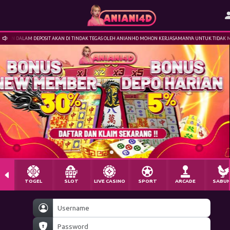
ALAM DEPOSIT AKAN DI TINDAK TEGAS OLEH ANIANI4D MOHON KERJASAMANYA UNTUK TIDAK MELAKUKAN
TOGEL
SLOT
LIVE CASINO
SPORT
ARCADE
SABU