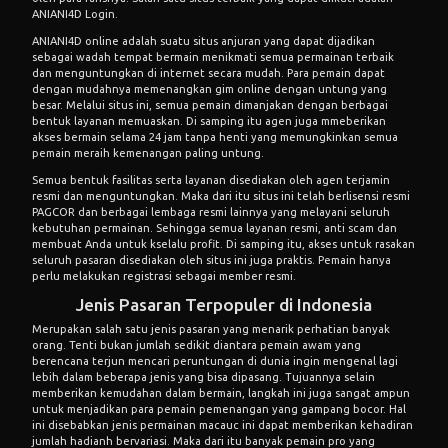
ANIANI4D Login.
ANIANI4D online adalah suatu situs anjuran yang dapat dijadikan
sebagai wadah tempat bermain menikmati semua permainan terbaik
dan menguntungkan di internet secara mudah. Para pemain dapat
dengan mudahnya memenangkan gim online dengan untung yang
besar. Melalui situs ini, semua pemain dimanjakan dengan berbagai
bentuk layanan memuaskan. Di samping itu agen juga mmeberikan
akses bermain selama 24 jam tanpa henti yang memungkinkan semua
pemain meraih kemenangan paling untung.
Semua bentuk fasilitas serta layanan disediakan oleh agen terjamin
resmi dan menguntungkan. Maka dari itu situs ini telah berlisensi resmi
PAGCOR dan berbagai lembaga resmi lainnya yang melayani seluruh
kebutuhan permainan. Sehingga semua layanan resmi, anti scam dan
membuat Anda untuk kselalu profit. Di samping itu, akses untuk rasakan
seluruh pasaran disediakan oleh situs ini juga praktis. Pemain hanya
perlu melakukan registrasi sebagai member resmi.
Jenis Pasaran Terpopuler di Indonesia
Merupakan salah satu jenis pasaran yang menarik perhatian banyak
orang. Tenti bukan jumlah sedikit diantara pemain awam yang
berencana terjun mencari peruntungan di dunia ingin mengenal lagi
lebih dalam beberapa jenis yang bisa dipasang. Tujuannya selain
memberikan kemudahan dalam bermain, langkah ini juga sangat ampun
untuk menjadikan para pemain pemenangan yang gampang bocor. Hal
ini disebabkan jenis permainan macauc ini dapat memberikan kehadiran
jumlah hadianh bervariasi. Maka dari itu banyak pemain pro yang