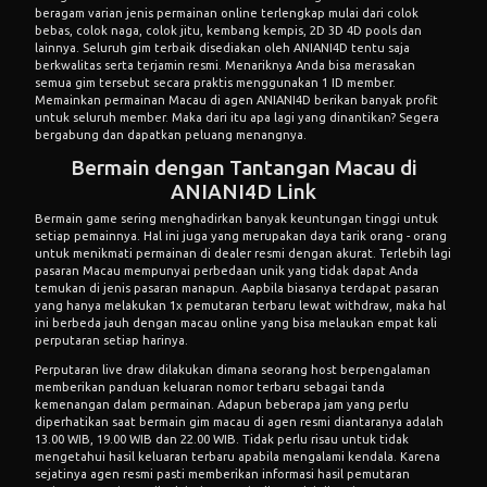
beragam varian jenis permainan online terlengkap mulai dari colok
bebas, colok naga, colok jitu, kembang kempis, 2D 3D 4D pools dan
lainnya. Seluruh gim terbaik disediakan oleh ANIANI4D tentu saja
berkwalitas serta terjamin resmi. Menariknya Anda bisa merasakan
semua gim tersebut secara praktis menggunakan 1 ID member.
Memainkan permainan Macau di agen ANIANI4D berikan banyak profit
untuk seluruh member. Maka dari itu apa lagi yang dinantikan? Segera
bergabung dan dapatkan peluang menangnya.
Bermain dengan Tantangan Macau di
ANIANI4D Link
Bermain game sering menghadirkan banyak keuntungan tinggi untuk
setiap pemainnya. Hal ini juga yang merupakan daya tarik orang - orang
untuk menikmati permainan di dealer resmi dengan akurat. Terlebih lagi
pasaran Macau mempunyai perbedaan unik yang tidak dapat Anda
temukan di jenis pasaran manapun. Aapbila biasanya terdapat pasaran
yang hanya melakukan 1x pemutaran terbaru lewat withdraw, maka hal
ini berbeda jauh dengan macau online yang bisa melaukan empat kali
perputaran setiap harinya.
Perputaran live draw dilakukan dimana seorang host berpengalaman
memberikan panduan keluaran nomor terbaru sebagai tanda
kemenangan dalam permainan. Adapun beberapa jam yang perlu
diperhatikan saat bermain gim macau di agen resmi diantaranya adalah
13.00 WIB, 19.00 WIB dan 22.00 WIB. Tidak perlu risau untuk tidak
mengetahui hasil keluaran terbaru apabila mengalami kendala. Karena
sejatinya agen resmi pasti memberikan informasi hasil pemutaran