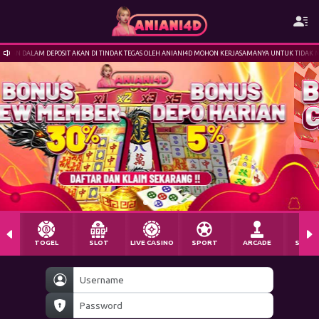
LAM DEPOSIT AKAN DI TINDAK TEGAS OLEH ANIANI4D MOHON KERJASAMANYA UNTUK TIDAK MELAKUKAN 
TOGEL
SLOT
LIVE CASINO
SPORT
ARCADE
SABU