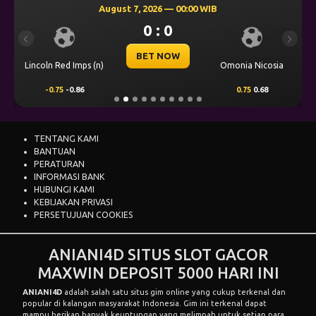
August 7, 2026 — 00:00 WIB
0 : 0
Previous
Next
BET NOW
Lincoln Red Imps (n)
Omonia Nicosia
-0.75
-0.86
0.75
0.68
TENTANG KAMI
BANTUAN
PERATURAN
INFORMASI BANK
HUBUNGI KAMI
KEBIJAKAN PRIVASI
PERSETUJUAN COOKIES
ANIANI4D SITUS SLOT GACOR
MAXWIN DEPOSIT 5000 HARI INI
ANIANI4D
adalah salah satu situs gim online yang cukup terkenal dan
popular di kalangan masyarakat Indonesia. Gim ini terkenal dapat
mampu berikan banyak keuntungan yang melimpah untuk setiap para