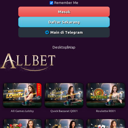
Remember Me
Masuk
Daftar Sekarang
Main di Telegram
Desktop
Wap
All Games Lobby
Quick Baccarat Q001
Roulette R001