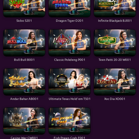
Sicbo S201
Dragon Tiger D201
Infinite Blackjack BJ001
Bull Bull B001
Classic Pokdeng P001
Teen Patti 20-20 W001
Andar Bahar AB001
Ultimate Texas Hold'em T501
Xoc Dia XD001
Casino War CW001
Fish Prawn Crab F001