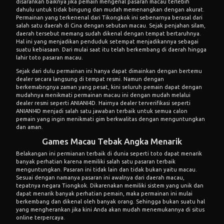
disarankan baiknya jika pemain mengenal pasaran macau terlebih
dahulu untuk tidak bingung dan mudah memenangkan dengan akurat.
Permainan yang terkenenal dari Tikongkok ini sebenarnya berasal dari
salah satu daerah di Cina dengan sebutan macau. Sejak penjahan silam,
daerah tersebut memang sudah dikenal dengan tempat bertaruhnya.
Hal ini yang menjadikan penduduk setempat menjadikannya sebagai
suatu kebiasaan. Dari mulai saat itu telah berkembang di daerah hingga
lahir toto pasaran macau.
Sejak dari dulu permainan ini hanya dapat dimainkan dengan bertemu
dealer secara langsung di tempat resmi. Namun dengan
berkemabngnya zaman yang pesat, kini seluruh pemain dapat dengan
mudahnya menikmati permainan macau ini dengan mudah melalui
dealer resmi seperti ANIANI4D. Hairnya dealer terverifikasi seperti
ANIANI4D menjadi salah satu jawaban terbaik untuk semua calon
pemain yang ingin menikmati gim berkwalitas dengan menguntungkan
dan aman.
Games Macau Tebak Angka Menarik
Belakangan ini permianan terbaik di dunia seperti toto dapat menarik
banyak perhatian karena memiliki salah satu pasaran terbaik
menguntungkan. Pasaran ini tidak lain dan tidak bukan yaitu macau.
Sesuai dengan namanya pasaran ini awalnya dari daerah macau,
tepatnya negara Tiongkok. Dikarenakan memiliki sistem yang unik dan
dapat menarik banyak perhatian pemain, maka permainan ini mulai
berkembang dan dikenal oleh banyak orang. Sehingga bukan suatu hal
yang mengherankan jika kini Anda akan mudah menemukannya di situs
online terpercaya.